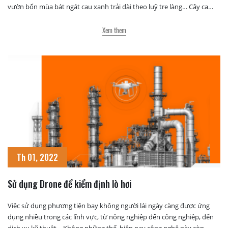
vườn bốn mùa bát ngát cau xanh trải dài theo luỹ tre làng… Cây cau
đã được bà con nông dân trồng cấy lưu truyền qua […]
Xem them
Th 01, 2022
Sử dụng Drone để kiểm định lò hơi
Việc sử dụng phương tiện bay không người lái ngày càng được ứng
dụng nhiều trong các lĩnh vực, từ nông nghiệp đến công nghiệp, đến
dịch vụ kỹ thuật… Không những thế, hiện nay công nghệ này còn