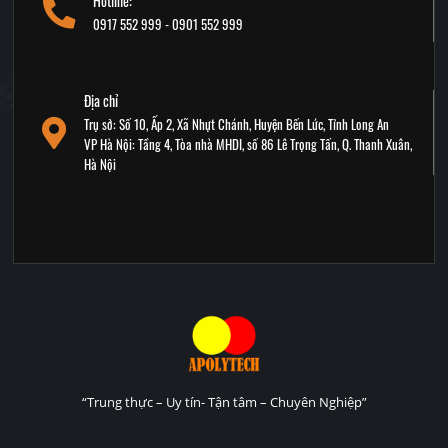
Hotline:
0917 552 999 - 0901 552 999
Địa chỉ
Trụ sở: Số 10, Ấp 2, Xã Nhựt Chánh, Huyện Bến Lức, Tỉnh Long An
VP Hà Nội: Tầng 4, Tòa nhà MHDI, số 86 Lê Trọng Tấn, Q. Thanh Xuân,
Hà Nội
“Trung thực – Uy tín- Tận tâm – Chuyên Nghiệp”