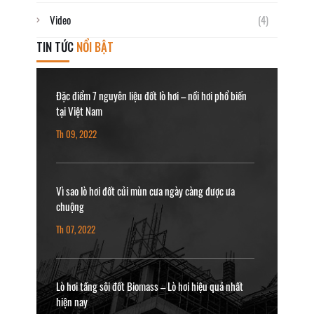
Video
(4)
TIN TỨC
NỔI BẬT
Đặc điểm 7 nguyên liệu đốt lò hơi – nồi hơi phổ biến
tại Việt Nam
Th 09, 2022
Vì sao lò hơi đốt củi mùn cưa ngày càng được ưa
chuộng
Th 07, 2022
Lò hơi tầng sôi đốt Biomass – Lò hơi hiệu quả nhất
hiện nay