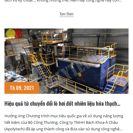
được ứng dụng trong kiểm định nồi hơi, kiểm định bồn bể, những
nơi chật hẹp, […]
Xem them
Th 09, 2021
Hiệu quả từ chuyển đổi lò hơi đốt nhiên liệu hóa thạch
sang lò hơi Biomass
Hưởng ứng Chương trình mục tiêu quốc gia về sử dụng năng lượng
tiết kiệm của Bộ Công Thương, Công ty TNHH Bách Khoa Á Châu
(Apolytech) đã áp ụng thành công và đưa vào sử dụng công nghệ