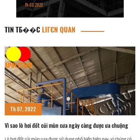
Th 03, 2022
TIN TБ��C
LIГЄN QUAN
Th 07, 2022
Vì sao lò hơi đốt củi mùn cưa ngày càng được ưa chuộng
Lò hơi đốt củi mùn cưa được sử dụng phổ biến hiện nay, vì chúng có