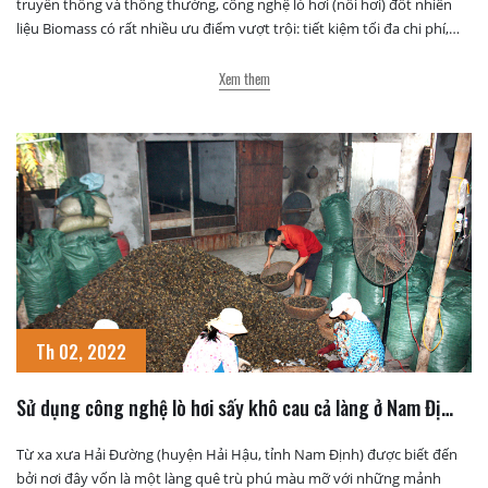
truyền thống và thông thường, công nghệ lò hơi (nồi hơi) đốt nhiên
liệu Biomass có rất nhiều ưu điểm vượt trội: tiết kiệm tối đa chi phí,
dễ dàng vận hành, đặc biệt thân thiện với môi trường – […]
Xem them
Th 02, 2022
Sử dụng công nghệ lò hơi sấy khô cau cả làng ở Nam Định
giàu lên nhanh chóng
Từ xa xưa Hải Đường (huyện Hải Hậu, tỉnh Nam Định) được biết đến
bởi nơi đây vốn là một làng quê trù phú màu mỡ với những mảnh