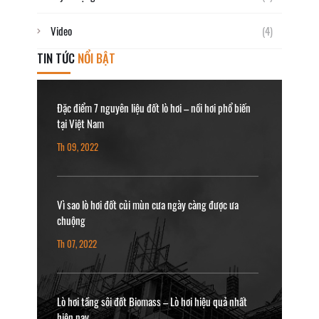
Video
(4)
TIN TỨC
NỔI BẬT
Đặc điểm 7 nguyên liệu đốt lò hơi – nồi hơi phổ biến
tại Việt Nam
Th 09, 2022
Vì sao lò hơi đốt củi mùn cưa ngày càng được ưa
chuộng
Th 07, 2022
Lò hơi tầng sôi đốt Biomass – Lò hơi hiệu quả nhất
hiện nay