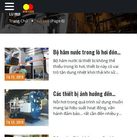
LÒ HƠI
Trang Chủ
Lò Hơi
(Page 6)
Bộ hâm nước trong lò hơi đóng
vai trò như thế nào?
Bộ hâm nước là thiết bị không thể
thiếu trong lò hơi, thiết bị này có vai
trò tận dụng nhiệt khói thải khi sử
Th 12, 2019
dụng lò, gia nhiệt cấp nước cho nồi hơi
nhằm tiết kiệm chi phí và nâng cao
hiệu quả sản xuất. Các loại bộ hâm
Các thiết bị ảnh hưởng đến
nước và vai trò của […]
hiệu suất nồi hơi
Nồi hơi trong quá trình sử dụng muốn
mang lại hiệu suất hoạt động, vận
hành đảm bảo… rất cần đến nhiều yếu
tố. Trong đó yếu tố đóng vai trò quan
Th 12, 2019
trọng đó chính là thiết bị nồi hơi cần
phải được đảm bảo. Một số thiết bị
ảnh hưởng đến hiệu suất của […]