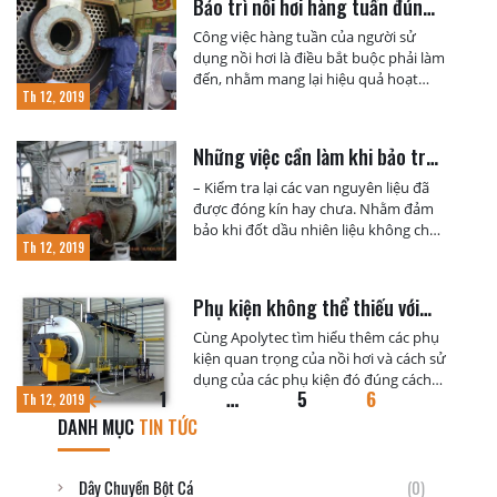
Bảo trì nồi hơi hàng tuần đúng
cách
Công việc hàng tuần của người sử
dụng nồi hơi là điều bắt buộc phải làm
đến, nhằm mang lại hiệu quả hoạt
Th 12, 2019
động cao và tiết kiệm chi phí cho
doanh nghiệp của bạn. Những việc
cần làm khi bảo trì nồi hơi – Kiểm tra
Những việc cần làm khi bảo trì
lại các van nguyên liệu đã được đóng
nồi hơi
[…]
– Kiểm tra lại các van nguyên liệu đã
được đóng kín hay chưa. Nhằm đảm
bảo khi đốt dầu nhiên liệu không chảy
Th 12, 2019
qua các van. – Chuông báo và đèn cần
phải được kiểm tra. Chuông phải được
phát ra âm thanh chuẩn với tình trạng
Phụ kiện không thể thiếu với
của lò. Các đèn bị hõng hoặc […]
nồi hơi
Cùng Apolytec tìm hiểu thêm các phụ
kiện quan trọng của nồi hơi và cách sử
dụng của các phụ kiện đó đúng cách
1
…
5
6
để vừa đạt được hiệu quả vừa tiết
Th 12, 2019
kiệm. Ngoài các cấu tạo chính để giúp
DANH MỤC
TIN TỨC
vận hành tốt thì lò hơi cần có thêm
các phụ kiện khác để nhằm […]
Dây Chuyền Bột Cá
(0)