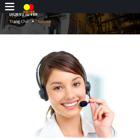
DỊCH VỤ TƯ VẤN
Trang Chủ
Service