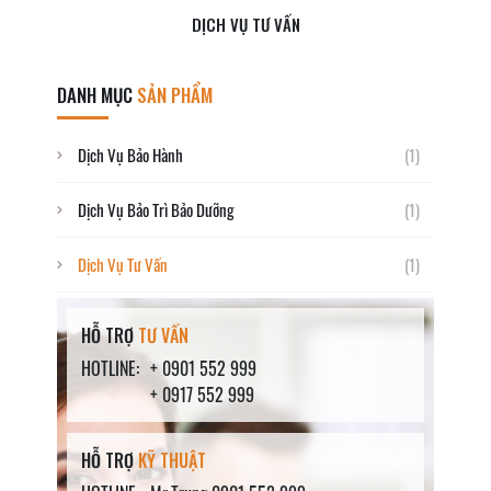
DỊCH VỤ TƯ VẤN
DANH MỤC
SẢN PHẨM
Dịch Vụ Bảo Hành
(1)
Dịch Vụ Bảo Trì Bảo Dưỡng
(1)
Dịch Vụ Tư Vấn
(1)
HỖ TRỢ
TƯ VẤN
HOTLINE:
+ 0901 552 999
+ 0917 552 999
HỖ TRỢ
KỸ THUẬT