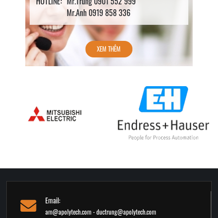
HOTLINE:
Mr.Trung 0901 552 999
Mr.Anh 0919 858 336
XEM THÊM
Email:
am@apolytech.com - ductrung@apolytech.com