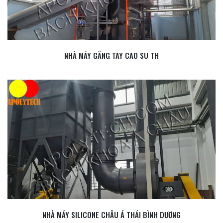
NHÀ MÁY GĂNG TAY CAO SU TH
NHÀ MÁY SILICONE CHÂU Á THÁI BÌNH DƯƠNG