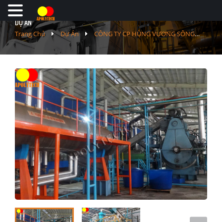
DỰ ÁN
Trang Chủ
Dự Án
CÔNG TY CP HÙNG VƯƠNG SÔNG
ĐỐC