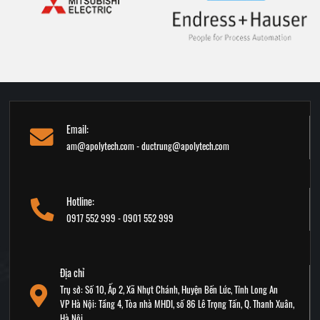
Email:
am@apolytech.com - ductrung@apolytech.com
Hotline:
0917 552 999 - 0901 552 999
Địa chỉ
Trụ sở: Số 10, Ấp 2, Xã Nhựt Chánh, Huyện Bến Lức, Tỉnh Long An
VP Hà Nội: Tầng 4, Tòa nhà MHDI, số 86 Lê Trọng Tấn, Q. Thanh Xuân,
Hà Nội